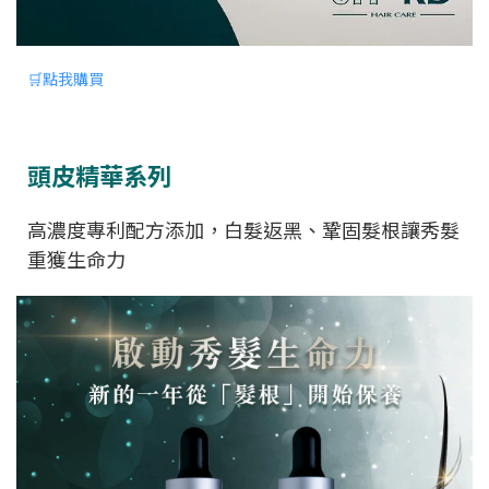
🛒點我購買
頭皮精華系列
高濃度專利配方添加，白髮返黑、鞏固髮根讓秀髮
重獲生命力