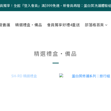
員獨享！全館『登入會員』滿$999免運，新會員再贈：蛋白質洗護體驗
皮養護
精選禮盒・備品
會員獨享好禮4重送
部落格首頁
精選禮盒・備品