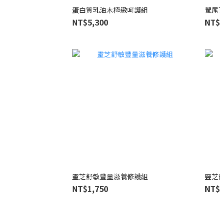
蛋白質乳油木極緻呵護組
鼠尾
NT$5,300
NT$
靈芝舒敏豐量滋養修護組
靈芝
NT$1,750
NT$