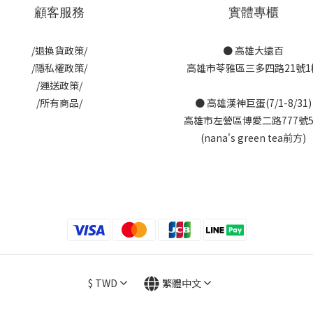
顧客服務
實體專櫃
/退換貨政策/
● 高雄大遠百
/隱私權政策/
高雄市苓雅區三多四路21號1
/運送政策/
/所有商品/
● 高雄漢神巨蛋(7/1-8/31)
高雄市左營區博愛二路777號
(nana's green tea前方)
$
TWD
繁體中文