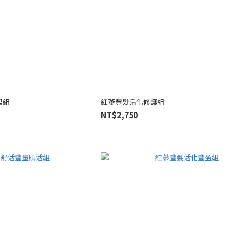
理組
紅蔘豐髮活化修護組
NT$2,750