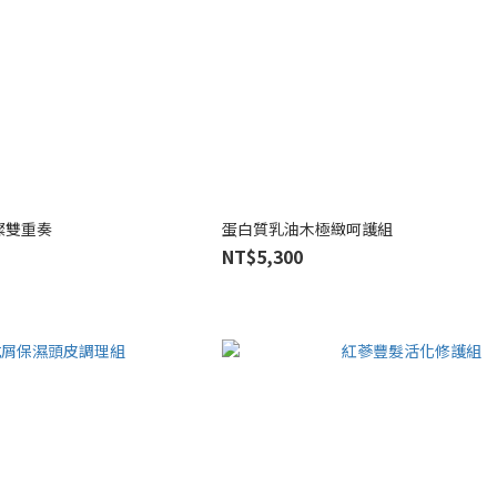
燦雙重奏
蛋白質乳油木極緻呵護組
NT$5,300