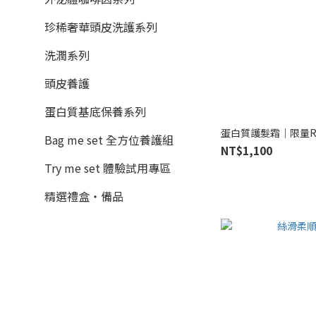
珍稀奢華頭皮洗護系列
洗潤系列
頭皮養護
蛋白質基底保養系列
蛋白質護髮霜｜限量RD霜 S
Bag me set 全方位養護組
NT$1,100
Try me set 體驗試用專區
精選禮盒・備品