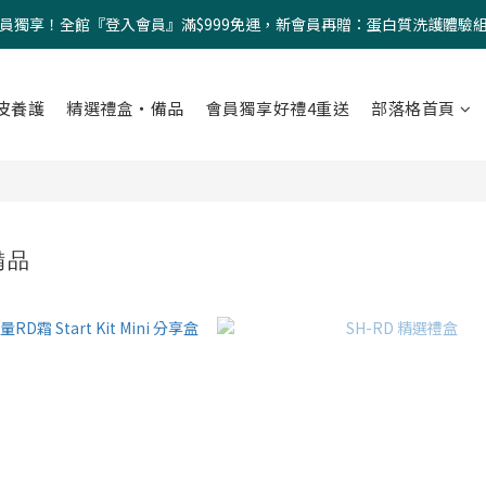
員獨享！全館『登入會員』滿$999免運，新會員再贈：蛋白質洗護體驗
皮養護
精選禮盒・備品
會員獨享好禮4重送
部落格首頁
備品