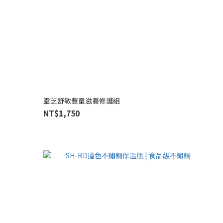
靈芝舒敏豐量滋養修護組
NT$1,750