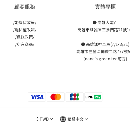
顧客服務
實體專櫃
/退換貨政策/
● 高雄大遠百
/隱私權政策/
高雄市苓雅區三多四路21號1
/運送政策/
/所有商品/
● 高雄漢神巨蛋(7/1-8/31)
高雄市左營區博愛二路777號
(nana's green tea前方)
$
TWD
繁體中文