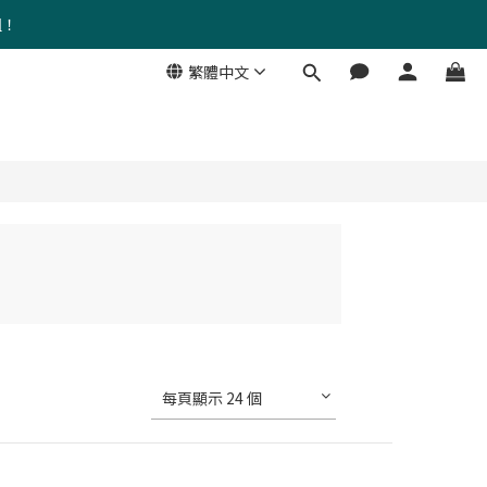
組！
繁體中文
每頁顯示 24 個