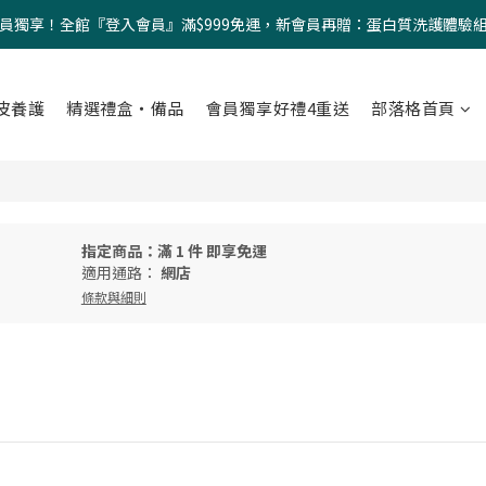
員獨享！全館『登入會員』滿$999免運，新會員再贈：蛋白質洗護體驗
皮養護
精選禮盒・備品
會員獨享好禮4重送
部落格首頁
指定商品：滿 1 件 即享免運
適用通路：
網店
條款與細則