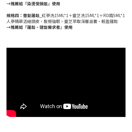
→推薦給『染燙受損髮』使用
規格四：豐髮蓬鬆
_紅蔘洗15ML*1＋靈芝洗15ML*1＋RD霜5ML*1
人蔘精華活絡頭皮，髮根強韌，靈芝萃取深層滋養，輕盈蓬鬆
→推薦給『蓬鬆、健髮需求者』使用