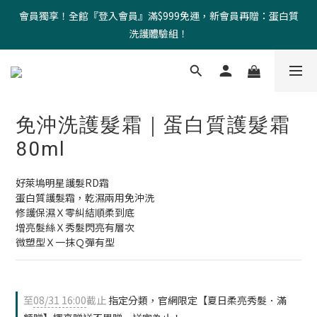
會員獨享！全館『登入會員』滿$999免運，新會員再贈：蛋白質
洗護體驗組！
免沖洗護髮霜｜蛋白質護髮霜
80ml
好萊塢明星護髮RD霜
蛋白質護髮霜，乾濕兩用免沖洗 
修護保濕Ｘ零糾結順柔到底
增亮髮絲Ｘ秀髮閃亮有層次
微塑型Ｘ一抹Ｑ彈有型
至
08/31 16:00
截止
指定分類，官網限定【夏日柔亮秀髮．滿