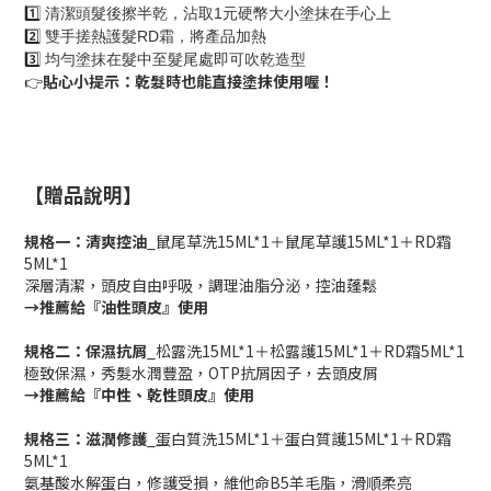
1️⃣
清潔頭髮後擦半乾，沾取1元硬幣大小塗抹在手心上
2️⃣
雙手搓熱護髮RD霜，將產品加熱
3️⃣
均勻塗抹在髮中至髮尾處即可吹乾造型
貼心小提示：乾髮時也能直接塗抹使用喔！
👉
【贈品說明】
規格一：清爽控油
_鼠尾草洗15ML*1＋鼠尾草護15ML*1＋RD霜
5ML*1
深層清潔，頭皮自由呼吸，調理油脂分泌，控油蓬鬆
→推薦給『油性頭皮』使用
規格二：保濕抗屑
_松露洗15ML*1＋松露護15ML*1＋RD霜5ML*1
極致保濕，秀髮水潤豐盈，OTP抗屑因子，去頭皮屑
→推薦給『中性、乾性頭皮』使用
規格三：滋潤修護
_蛋白質洗15ML*1＋蛋白質護15ML*1＋RD霜
5ML*1
氨基酸水解蛋白，修護受損，維他命B5羊毛脂，滑順柔亮