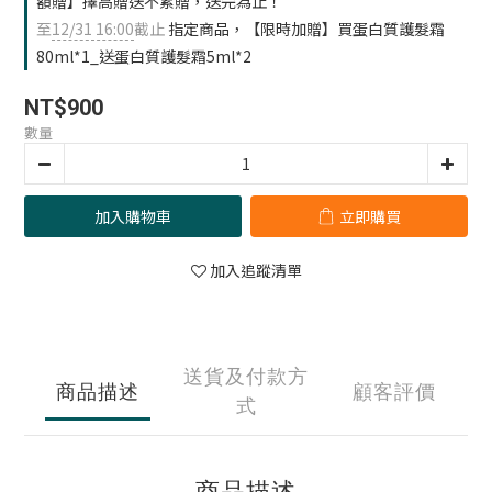
額贈】擇高贈送不累贈，送完為止！
至
12/31 16:00
截止
指定商品，【限時加贈】買蛋白質護髮霜
80ml*1_送蛋白質護髮霜5ml*2
NT$900
數量
加入購物車
立即購買
加入追蹤清單
送貨及付款方
商品描述
顧客評價
式
商品描述