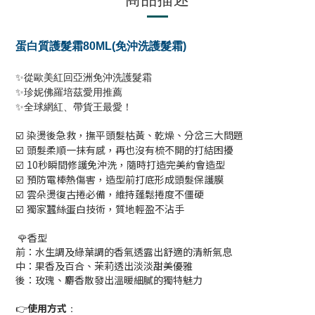
蛋白質護髮霜80ML(免沖洗護髮霜)
✨從歐美紅回亞洲免沖洗護髮霜
✨珍妮佛羅培茲愛用推薦
✨全球網紅、帶貨王最愛！
染燙後急救，撫平頭髮枯黃、乾燥、分岔三大問題
☑️
頭髮柔順一抹有感，再也沒有梳不開的打結困擾
☑️
10
秒瞬間修護免沖洗，隨時打造完美約會造型
☑️
預防電棒熱傷害，造型前打底形成頭髮保護膜
☑️
雲朵燙復古捲必備，維持蓬鬆捲度不僵硬
☑️
獨家蠶絲蛋白技術，質地輕盈不沾手
☑️
🌹香型
前：水生調及綠葉調的香氣透露出舒適的清新氣息
中：果香及百合、茉莉透出淡淡甜美優雅
後：玫瑰、麝香散發出溫暖細膩的獨特魅力
使用方式
👉
：