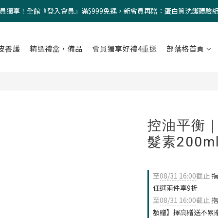
員獨享！全館『登入會員』滿$999免運，新會員再贈：蛋白質洗護體驗
皮養護
精選禮盒・備品
會員獨享好禮4重送
部落格首頁
控油平衡
髮素200m
至
08/31 16:00
截止
指
任選兩件享9折
至
08/31 16:00
截止
指
額贈】擇高贈送不累