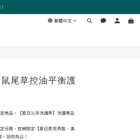
組！
繁體中文
立即購買
｜鼠尾草控油平衡護
l
定商品，【夏日沁涼洗護季】洗護單品
定分類，官網限定【夏日柔亮秀髮．滿
贈，送完為止！