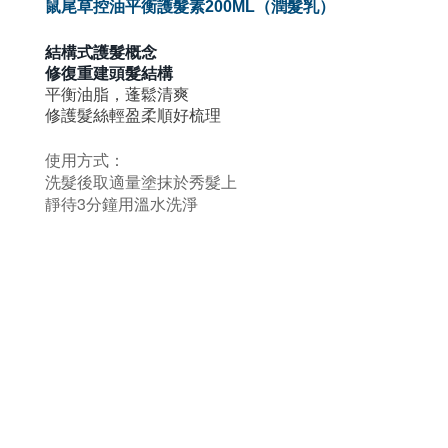
鼠尾草控油平衡護髮素200ML（潤髮乳）
結構式護髮
概念
修復重建頭髮結構
平衡油脂，蓬鬆清爽
修護髮絲輕盈柔順好梳理
使用方式：
洗髮後取適量塗抹於秀髮上
靜待3分鐘用溫水洗淨