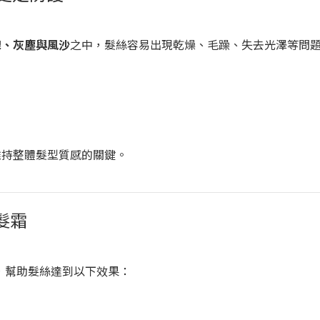
線、灰塵與風沙
之中，髮絲容易出現乾燥、毛躁、失去光澤等問
維持整體髮型質感的關鍵。
髮霜
底，幫助髮絲達到以下效果：