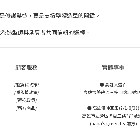
是修護髮絲，更是支撐整體造型的關鍵。
，成為造型師與消費者共同信賴的選擇。
顧客服務
實體專櫃
/退換貨政策/
● 高雄大遠百
/隱私權政策/
高雄市苓雅區三多四路21號1
/運送政策/
/所有商品/
● 高雄漢神巨蛋(7/1-8/31)
高雄市左營區博愛二路777號
(nana's green tea前方)