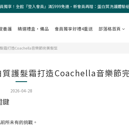
員獨享！全館『登入會員』滿$999免運，新會員再贈：蛋白質洗護體驗
皮養護
精選禮盒・備品
會員獨享好禮4重送
部落格首頁
霜打造Coachella音樂節完美髮型
質護髮霜打造Coachella音樂節
2026-04-28
關鍵
臨前所未有的挑戰。