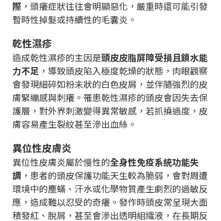
際
，頭癢症狀往往會明顯惡化，嚴重時還可能引發
暫時性掉髮或持續性的毛囊炎。
乾性濕疹
造成乾性濕疹的主因是
頭皮皮脂屏障受損且鎖水能
力不足
，導致頭皮陷入極度乾燥的狀態，肉眼觀察
會發現細碎如粉末狀的白色皮屑，並伴隨強烈的皮
膚緊繃感與刺癢。罹患乾性濕疹的頭皮會因失去保
護層，對外界刺激變得異常敏感，若抓撓過度，皮
膚容易產生裂紋甚至滲出血絲。
異位性皮膚炎
異位性皮膚炎屬於慢性的
全身性免疫系統功能失
調
，患者的頭皮保護功能天生較為脆弱，會對周遭
環境中的塵蟎、汗水或化學物質產生劇烈的過敏反
應，造成難以忍受的奇癢。發作時頭皮常呈現大面
積發紅、脫屑，甚至會滲出透明組織液，在長期反