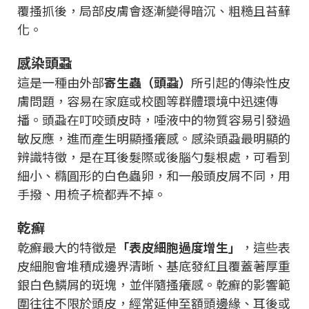
覆搔抓後，局部皮膚會逐漸變得暗沉、粗糙且苔蘚
化。
感染頭蝨
這是一種由外部
寄生蟲（頭蝨）
所引起的傳染性皮
膚問題，容易在家庭或校園等群體環境中迅速傳
播。頭蝨在叮咬頭皮時，唾液中的物質容易引發過
敏反應，進而產生明顯搔癢感。感染頭蝨最明顯的
辨識特徵，是在耳後髮際或後腦勺髮根處，可看到
細小、橢圓形的白色蟲卵，和一般頭皮屑不同，用
手撥、用梳子梳都弄不掉。
乾癬
乾癬最大的特徵是
「表皮細胞過度增生」
，這些表
皮細胞會堆積成邊界清晰、基底發紅且覆蓋著厚重
銀白色鱗屑的斑塊，並伴隨搔癢感。乾癬的影響範
圍往往不限於頭皮，經常延伸至額頭邊緣、耳後或