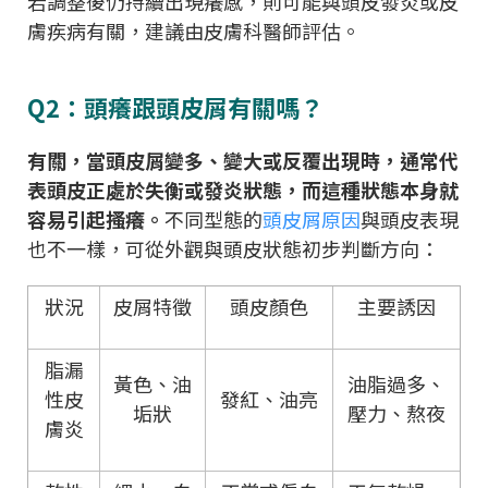
若調整後仍持續出現癢感，則可能與頭皮發炎或皮
膚疾病有關，建議由皮膚科醫師評估。
Q2：頭癢跟頭皮屑有關嗎？
有關，當頭皮屑變多、變大或反覆出現時，通常代
表頭皮正處於失衡或發炎狀態，而這種狀態本身就
容易引起搔癢。
不同型態的
頭皮屑原因
與頭皮表現
也不一樣，可從外觀與頭皮狀態初步判斷方向：
狀況
皮屑特徵
頭皮顏色
主要誘因
脂漏
黃色、油
油脂過多、
性皮
發紅、油亮
垢狀
壓力、熬夜
膚炎