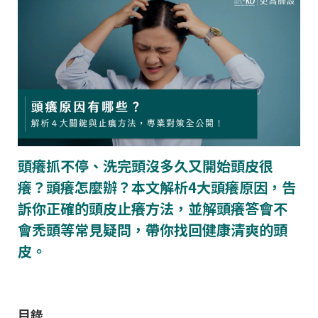
頭癢抓不停、洗完頭沒多久又開始頭皮很
癢？頭癢怎麼辦？本文解析4大頭癢原因，告
訴你正確的頭皮止癢方法，並解頭癢答會不
會禿頭等常見疑問，帶你找回健康清爽的頭
皮。
目錄