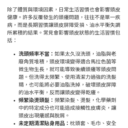
除了體質與環境因素，日常生活習慣也會影響頭皮
健康。許多反覆發生的頭癢問題，往往不是單一疾
病，而是長期習慣讓頭皮屏障受損、油水平衡失調
所累積的結果。常見會影響頭皮狀態的生活習慣包
括：
洗頭頻率不當：
如果太久沒洗頭，油脂與老
廢角質堆積，頭皮環境變得適合馬拉色菌等
微生物生長，就可能導致後續頭癢等頭皮問
題。但洗得太頻繁、使用清潔力過強的洗髮
精，也可能將必要油脂洗掉，破壞頭皮屏障
的油水平衡，反而讓頭皮變得乾癢。
頻繁染燙頭髮：
頻繁染髮、燙髮，化學藥劑
中的特定成分也可能造成接觸性皮膚炎，讓
頭皮出現癢感與脫屑。
未定期清潔貼身用品：
枕頭套、毛巾、安全