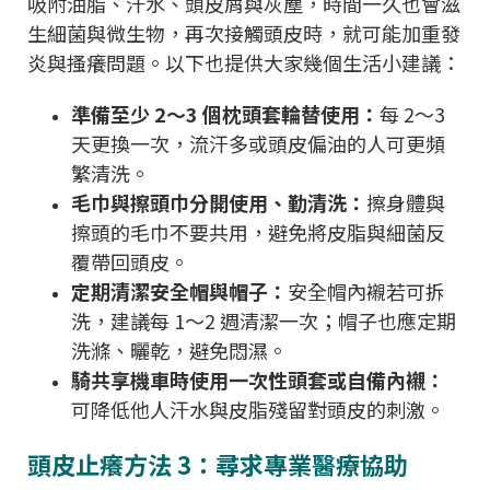
吸附油脂、汗水、頭皮屑與灰塵，時間一久也會滋
生細菌與微生物，再次接觸頭皮時，就可能加重發
炎與搔癢問題。以下也提供大家幾個生活小建議：
準備至少 2～3 個枕頭套輪替使用：
每 2～3
天更換一次，流汗多或頭皮偏油的人可更頻
繁清洗。
毛巾與擦頭巾分開使用、勤清洗：
擦身體與
擦頭的毛巾不要共用，避免將皮脂與細菌反
覆帶回頭皮。
定期清潔安全帽與帽子：
安全帽內襯若可拆
洗，建議每 1～2 週清潔一次；帽子也應定期
洗滌、曬乾，避免悶濕。
騎共享機車時使用一次性頭套或自備內襯：
可降低他人汗水與皮脂殘留對頭皮的刺激。
頭皮止癢方法 3：尋求專業醫療協助