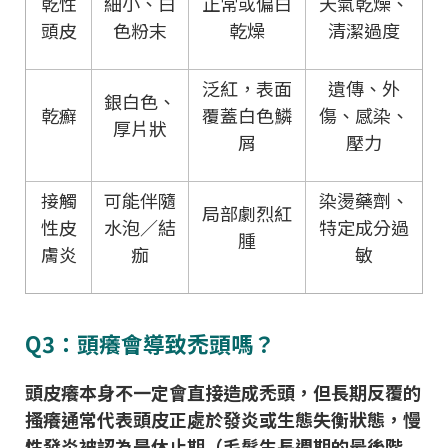
乾性
細小、白
正常或偏白
天氣乾燥、
頭皮
色粉末
乾燥
清潔過度
泛紅，表面
遺傳、外
銀白色、
乾癬
覆蓋白色鱗
傷、感染、
厚片狀
屑
壓力
接觸
可能伴隨
染燙藥劑、
局部劇烈紅
性皮
水泡／結
特定成分過
腫
膚炎
痂
敏
Q3：頭癢會導致禿頭嗎？
頭皮癢本身不一定會直接造成禿頭，但長期反覆的
搔癢通常代表頭皮正處於發炎或生態失衡狀態，慢
性發炎被認為是休止期（毛髮生長週期的最後階