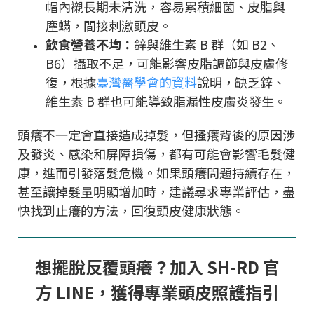
帽內襯長期未清洗，容易累積細菌、皮脂與
塵蟎，間接刺激頭皮。
飲食營養不均：
鋅與維生素 B 群（如 B2、
B6）攝取不足，可能影響皮脂調節與皮膚修
復，根據
臺灣醫學會的資料
說明，缺乏鋅、
維生素 B 群也可能導致脂漏性皮膚炎發生。
頭癢不一定會直接造成掉髮，但搔癢背後的原因涉
及發炎、感染和屏障損傷，都有可能會影響毛髮健
康，進而引發落髮危機。如果頭癢問題持續存在，
甚至讓掉髮量明顯增加時，建議尋求專業評估，盡
快找到止癢的方法，回復頭皮健康狀態。
想擺脫反覆頭癢？加入 SH-RD 官
方 LINE，獲得專業頭皮照護指引