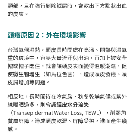
頸部，且在強行剝除鱗屑時，會露出下方點狀出血
的皮膚。
頭癢原因 2：外在環境影響
台灣氣候濕熱，頭皮長時間處在高溫、悶熱與濕氣
重的環境中，容易大量流汗與出油，再加上被安全
帽或帽子悶住，就會讓頭皮表面變得溫暖潮濕，促
使
微生物增生
（如馬拉色菌），造成頭皮發癢、頭
皮屑增加等問題。
相反地，長時間待在冷氣房、秋冬乾燥氣候或紫外
線曝晒過多，則會讓
經皮水分流失
（Transepidermal Water Loss, TEWL），削弱角
質層屏障，造成頭皮乾澀、屏障受損，進而產生癢
感。