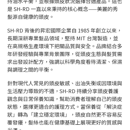
持油水平衡，並根據頭皮狀況選擇合適產品。這也
是 SH-RD 一直以來秉持的核心概念——美麗的秀
髮源自健康的頭皮。
SH-RD 背後的昇宏國際企業自 1985 年創立以來，
長期深耕專業髮品領域，堅持 MIT 台灣製造，並
在高規格生產環境下把關品質與安全。品牌結合多
年研發經驗與專業背景團隊，從頭皮生態與髮質需
求出發設計配方，強調以科學角度看待清潔、保濕
與調理之間的平衡。
針對現代人常見的頭皮敏感、出油失衡或因環境與
生活壓力導致的不適，SH-RD 持續分享頭皮養護
觀念與日常保養知識，幫助消費者理解自己的頭皮
狀態，選擇更適合的護理方式。當保養從「解決症
狀」轉為「建立穩定環境」，頭皮自然更不容易反
覆發癢，髮絲也能在健康基礎上展現更好的質感與
光澤。