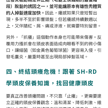
段）脫髮的誘因之一，並可能讓原本有雄性禿體質
的人掉髮速度加快。
因此，癢感如果只是短暫出
現，多半不至於影響頭髮；但若癢感持續數週以
上，又伴隨紅、屑、痛或滲液，就需要特別留意。
另外，「抓癢」這個動作本身也可能帶來傷害。反
覆用力搔抓會在頭皮表面造成肉眼看不到的微小傷
口，讓細菌（如金黃色葡萄球菌）更容易入侵，引
發毛囊炎，嚴重時甚至出現局部掉髮區域。
四、終結頭癢危機！跟著 SH-RD
學頭皮保養知識，找回健康頭皮
要真正改善頭癢問題，不只靠「止癢」，更需要建
立正確的頭皮保養觀念：溫和清潔、降低刺激、維