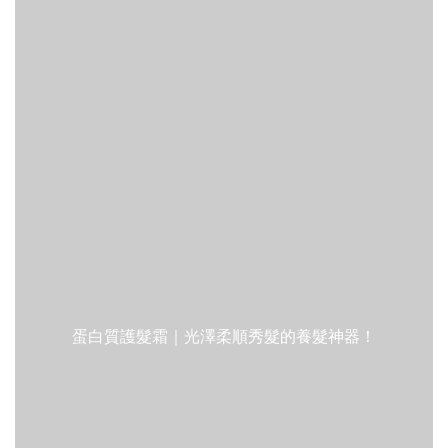
蛋白質護髮霜｜光澤柔順秀髮的養髮神器！