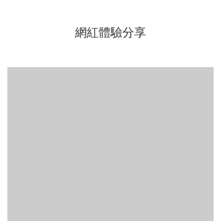
髮質。 文章出處：
https://www.allbeautifulmommies.com/amazon-prime-day-
網紅體驗分享
beauty-deals-2026/