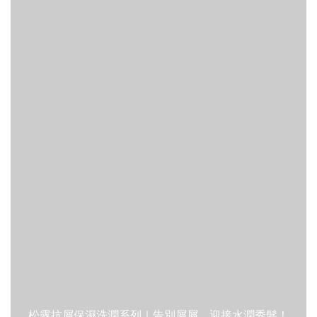
松露抗屑保濕洗潤系列｜告別屑屑，迎接水潤秀髮！