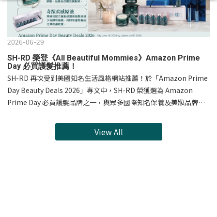
2026-06-29
SH-RD 榮登《All Beautiful Mommies》Amazon Prime
Day 必買護髮推薦！
SH-RD 再次受到美國知名生活風格網站推薦！於「Amazon Prime
Day Beauty Deals 2026」專文中，SH-RD 榮獲選為 Amazon
Prime Day 必買護髮品牌之一，與眾多國際知名保養及美妝品牌共
同入選，成為今年 Prime Day 不容錯過的護髮推薦。文章中特別推
薦兩款明星商品：✨ SH-RD 蛋白質護髮霜 Protein Cream「內含容
View All
易吸收的小分子蛋白，可深入修護受損髮絲，重建脆弱髮質，讓秀
髮恢復健康光澤與活力。」 ✨ SH-RD Miracle Luminous Elixir 晶
燦髮露「只需一分鐘，即可在家享受沙龍級修護效果，立即感受秀
髮柔順、光澤與彈力，單次使用即可帶來深層護髮膜般的修護體
驗。」 SH-RD 致力於提供專業沙龍級髮品，讓全球消費者在家也能
輕鬆擁有健康、柔亮秀髮。感謝國際媒體與美妝創作者的肯定，未
來 SH-RD 也將持續帶來更多優質產品，陪伴每一位消費者打造理想