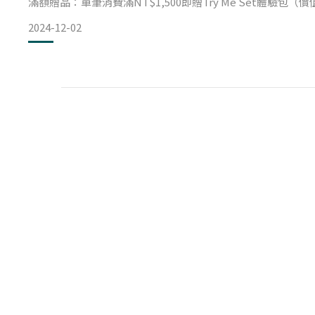
滿額贈品：單筆消費滿NT$1,500即贈Try Me Set體驗包（價
福利：每週六LINE好友日限定，消費滿NT$2,000再享95折
2024-12-02