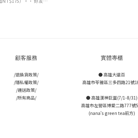
值NT$175）。• 好友日
。 必入手護髮明
顧客服務
實體專櫃
/退換貨政策/
● 高雄大遠百
/隱私權政策/
高雄市苓雅區三多四路21號1
/運送政策/
/所有商品/
● 高雄漢神巨蛋(7/1-8/31)
高雄市左營區博愛二路777號
(nana's green tea前方)