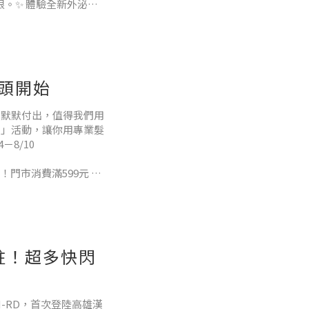
根。✨ 體驗全新外泌體
的神奇功效。✨ 享受精
從頭開始
是默默付出，值得我們用
月」活動，讓你用專業髮
－8/10
門市消費滿599元 抽
點，單筆消費滿599
精華50ml」等多項好禮
駐！超多快閃
H-RD，首次登陸高雄漢