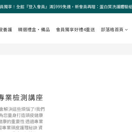
員獨享！全館『登入會員』滿$999免運，新會員再贈：蛋白質洗護體驗
皮養護
精選禮盒・備品
會員獨享好禮4重送
部落格首頁
皮專業檢測講座
會解決這些煩惱了!我們
,為您量身打造頭皮健康
健康的重要性 透過專業
習專業頭皮護理秘訣 資