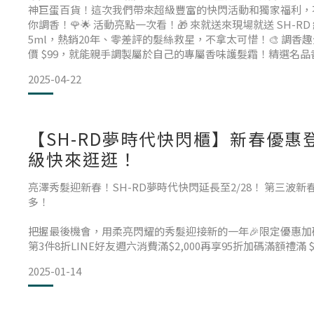
神巨蛋百貨！這次我們帶來超級豐富的快閃活動和獨家福利，
你調香！🌹🌟 活動亮點一次看！🎁 來就送來現場就送 SH-R
5ml，熱銷20年、零差評的髮絲救星，不拿太可惜！🎨 調香
價 $99，就能親手調製屬於自己的專屬香味護髮霜！精選名
過。🎊 抽抽樂消費滿 $999 就能參加轉盤抽獎，好禮通通帶回
2025-04-22
額贈滿 $2,80
【SH-RD夢時代快閃櫃】新春優惠
級快來逛逛！
亮澤秀髮迎新春！SH-RD夢時代快閃延長至2/28！ 第三波
多！
把握最後機會，用柔亮閃耀的秀髮迎接新的一年🎉限定優惠加
第3件8折LINE好友週六消費滿$2,000再享95折加碼滿額禮滿 $1,
Set體驗包】滿 $1,600：贈【乳油木髮膜70ml】滿 $3,20
2025-01-14
$4,200：贈【撞色不銹鋼保溫瓶】滿 $12,000：贈【品牌
惠，數量有限，送完為止🛍️ 更多必買優惠組合，只