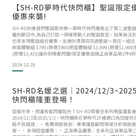
【SH-RD夢時代快閃櫃】聖誕限定優
優惠來襲!
SH-RD的會員們聖誕節快樂～夢時代快閃櫃推出了第二波聖
馨的節日中,為自己打造一頭璀璨動人的聖誕髮型。如果無法
也有多項聖誕組合優惠，支援你漂漂亮亮過聖誕～買任一組合,即
新客體驗組 $799 (原價$900)明星體驗組 $1,699 (原價$1,900
(原價$3,415)讓你到哪都閃耀!限定優惠加碼正貨單品第2件9折
六消費滿$2,000再享95折滿額禮$1,500贈體驗包$5
2024-12-25
SH-RD名媛之選｜2024/12/3~202
快閃櫃隆重登場！
這個冬季，想讓秀髮閃耀如光？SH-RD帶著全系列明星護髮
2024/12/3至2025/1/2，快閃櫃將在夢時代2F連通口為您
點不容錯過：• 免費頭皮檢測：專業護髮顧問現場分析頭皮
案。• 多項超值優惠：• 正貨單品優惠：全系列正貨單品第二