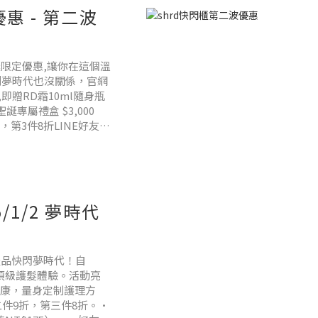
惠 - 第二波
誕限定優惠,讓你在這個溫
到夢時代也沒關係，官網
贈RD霜10ml隨身瓶
)聖誕專屬禮盒 $3,000
，第3件8折LINE好友週
5/1/2 夢時代
產品快閃夢時代！自
提供頂級護髮體驗。活動亮
健康，量身定制護理方
件9折，第三件8折。•