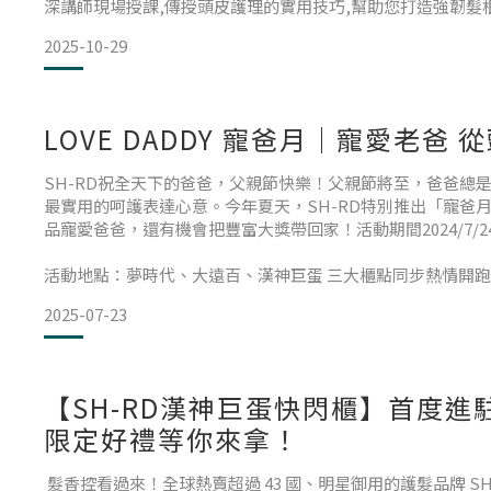
深講師現場授課,傳授頭皮護理的實用技巧,幫助您打造強韌髮
系列產品 現場即可獲得SH-RD護髮霜試用包,感受外泌體護理
2025-10-29
緻下午茶饗宴 在品嚐美
LOVE DADDY 寵爸月｜寵愛老爸 
SH-RD祝全天下的爸爸，父親節快樂！父親節將至，爸爸總
最實用的呵護表達心意。今年夏天，SH-RD特別推出「寵爸
品寵愛爸爸，還有機會把豐富大獎帶回家！活動期間2024/7/24
活動地點：夢時代、大遠百、漢神巨蛋 三大櫃點同步熱情開跑！
大獎活動期間內，於SH-RD夢時代、大遠百、漢神巨蛋實體櫃
2025-07-23
元，加入Line好友即可參加現場抽獎一次。最大獎「健髮豐盈
等你帶回家，讓爸爸頭皮健康
【SH-RD漢神巨蛋快閃櫃】首度進
限定好禮等你來拿！
髮香控看過來！全球熱賣超過 43 國、明星御用的護髮品牌 S