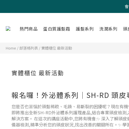
會
熱門商品
蛋白質護髮霜
護髮系列
洗潤系列
頭
Home
/
部落格列表
/
實體櫃位 最新活動
實體櫃位 最新活動
報名囉！外泌體系列｜SH-RD 頭
您是否也苦惱於頭髮稀疏、毛躁、易斷裂的困擾呢？現在有機
即將推出全新SH-RD外泌體系列護理產品,結合專業頭皮檢測
解決方案。 在這次的講座活動中,您將有機會:✨ 深入了解頭皮
儀器檢測,精準分析您的頭皮狀況,找出改善的關鍵所在。✨ 學