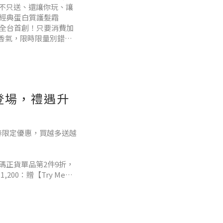
不只送、還讓你玩、讓
D 經典蛋白質護髮霜
趣全台首創！只要消費加
品香氣，限時限量別錯
家，驚喜不間斷！🎉 滿
登場，禮遇升
新春限定優惠，買越多送越
碼正貨單品第2件9折，
200：贈【Try Me
0：贈【黑色過夜包】滿
行李箱】單筆消費累贈超優