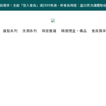
員獨享！全館『登入會員』滿$999免運，新會員再贈：蛋白質洗護體驗
護髮系列
洗潤系列
頭皮養護
精選禮盒・備品
會員獨享