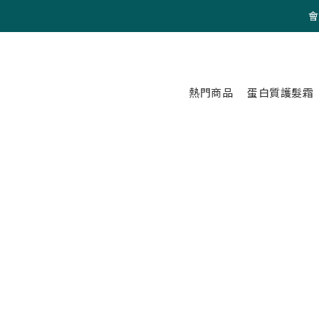
會
熱門商品
蛋白質護髮霜