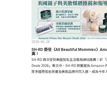
2026-06-29
SH-RD 榮登《All Beautiful Mommies》A
薦！
SH-RD 再次受到美國知名生活風格網站推薦！於「Amazo
Deals 2026」專文中，SH-RD 榮獲選為 Amazon
眾多國際知名保養及美妝品牌共同入選，成為今年 Pr
文章中特別推薦兩款明星商品：✨ SH-RD 蛋白質護髮霜
吸收的小分子蛋白，可深入修護受損髮絲，重建脆
力。」 ✨ SH-RD Miracle Luminous Elix
龍級修護效果，立即感受秀髮柔順、光澤與彈力，
修護體驗。」 SH-RD 致力於提供專業沙龍級髮