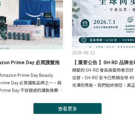
2026-06-12
mazon Prime Day 必買護髮推
【 重要公告 】SH-RD 品
親愛的 SH-RD 會員與愛用者您
n Prime Day Beauty
出發，SH-RD 至今已熱銷全球
 Prime Day 必買護髮品牌之一，與
光澤的秀髮。我們始終相信，真
ime Day 不容錯過的護髮推薦。
護每一位使用者的秀髮健康。為
 Protein Cream「內含容易
與專業研發，SH-RD 將自 2026
弱髮質，讓秀髮恢復健康光澤與活
軌國際定價標準。 全球同步，與世
查看更多
ir 晶燦髮露「只需一分鐘，即可在家享受沙
括美國、日本、中東、歐洲及亞洲市場
單次使用即可帶來深層護髮膜般的
軌國際定價架構，與全球市場維持一
品，讓全球消費者在家也能輕鬆擁有
用者都能享有與國際同步的產品品