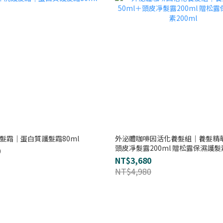
髮霜｜蛋白質護髮霜80ml
外泌體咖啡因活化養髮組｜養髮精華
頭皮凈髮露200ml 贈松露保濕護髮素
0
NT$3,680
NT$4,980