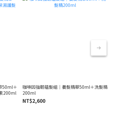
50ml＋
咖啡因強韌蘊髮組｜養髮精華50ml＋洗髮精
人類外泌體活
200ml
200ml
皮潔淨露200m
NT$2,600
NT$8,300