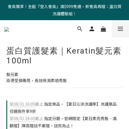
會員獨享！全館『登入會員』滿$999免運，新會員再贈：蛋白質
洗護體驗組！
蛋白質護髮素｜Keratin髮元素
100ml
髮元素 
染燙受損專用，長效保濕柔順秀髮
至
08/31 16:00
截止
指定商品，【夏日沁涼洗護季】洗護單品
任選兩件享9折
至
08/31 16:00
截止
指定分類，官網限定【夏日柔亮秀髮．滿
額贈】擇高贈送不累贈，送完為止！