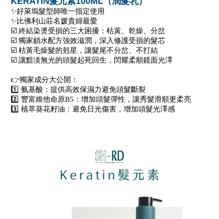
KERATIN
髮元素100ML（潤髮乳）
✨好萊塢髮型師唯一指定使用
✨比佛利山莊名媛貴婦最愛
☑️ 終結染燙受損的三大困擾：枯黃、乾燥、分岔
☑️ 獨家鎖水配方強效滋潤，深入修護受損的髮芯
☑️ 枯黃毛燥髮的剋星，讓髮尾不分岔、不打結
☑️ 讓黯淡無光的頭髮起死回生，閃耀柔順鏡面光澤
👉獨家成分大公開：  
1️⃣ 氨基酸：提供高效保濕力避免頭髮斷裂 
2️⃣ 豐富維他命原B5：增加頭髮彈性，讓秀髮滑順更柔亮
3️⃣ 植萃葵花籽油：避免日光傷害，增加頭髮光澤感