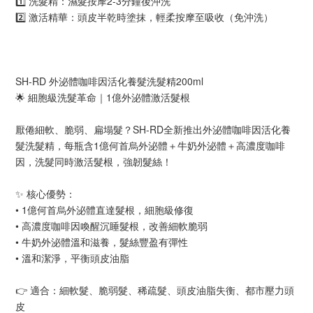
1️⃣ 洗髮精：濕髮按摩2-3分鐘後沖洗
2️⃣ 激活精華：頭皮半乾時塗抹，輕柔按摩至吸收（免沖洗）
SH-RD 外泌體咖啡因活化養髮洗髮精200ml
🌟 細胞級洗髮革命｜1億外泌體激活髮根
厭倦細軟、脆弱、扁塌髮？SH-RD全新推出外泌體咖啡因活化養
髮洗髮精，每瓶含1億何首烏外泌體＋牛奶外泌體＋高濃度咖啡
因，洗髮同時激活髮根，強韌髮絲！
✨ 核心優勢：
• 1億何首烏外泌體直達髮根，細胞級修復
• 高濃度咖啡因喚醒沉睡髮根，改善細軟脆弱
• 牛奶外泌體溫和滋養，髮絲豐盈有彈性
• 溫和潔淨，平衡頭皮油脂
👉 適合：細軟髮、脆弱髮、稀疏髮、頭皮油脂失衡、都市壓力頭
皮