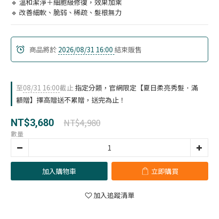
🔹 溫和潔淨＋細胞級修復，效果加乘
🔹 改善細軟、脆弱、稀疏、髮根無力
商品將於
2026/08/31 16:00
結束販售
至
08/31 16:00
截止
指定分類，官網限定【夏日柔亮秀髮．滿
額贈】擇高贈送不累贈，送完為止！
NT$4,980
NT$3,680
數量
加入購物車
立即購買
加入追蹤清單