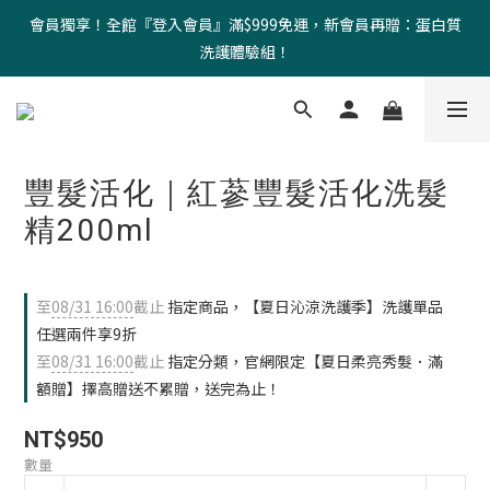
會員獨享！全館『登入會員』滿$999免運，新會員再贈：蛋白質
洗護體驗組！
豐髮活化｜紅蔘豐髮活化洗髮
精200ml
至
08/31 16:00
截止
指定商品，【夏日沁涼洗護季】洗護單品
任選兩件享9折
至
08/31 16:00
截止
指定分類，官網限定【夏日柔亮秀髮．滿
額贈】擇高贈送不累贈，送完為止！
NT$950
數量