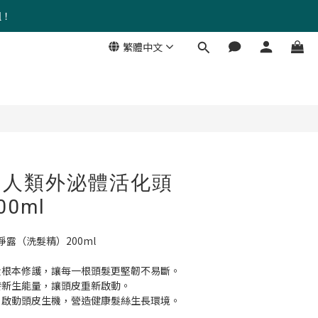
組！
繁體中文
立即購買
｜人類外泌體活化頭
0ml
露（洗髮精）200ml
— 從根本修護，讓每一根頭髮更堅韌不易斷。
 激發新生能量，讓頭皮重新啟動。
 — 啟動頭皮生機，營造健康髮絲生長環境。