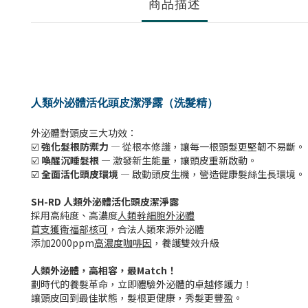
商品描述
人類外泌體活化頭皮潔淨露（洗髮精）
外泌體對頭皮三大功效：
☑️
強化髮根防禦力
— 從根本修護，讓每一根頭髮更堅韌不易斷。
☑️
喚醒沉睡髮根
— 激發新生能量，讓頭皮重新啟動。
☑️
全面活化頭皮環境
— 啟動頭皮生機，營造健康髮絲生長環境。
SH-RD 人類外泌體活化頭皮潔淨露
採用高純度、高濃度
人類幹細胞外泌體
首支獲衛福部核可
，合法人類來源外泌體
添加2000ppm
高濃度咖啡因
，養護雙效升級
人類外泌體，高相容，最Match！
劃時代的養髮革命，立即體驗外泌體的卓越修護力！
讓頭皮回到最佳狀態，髮根更健康，秀髮更豐盈。