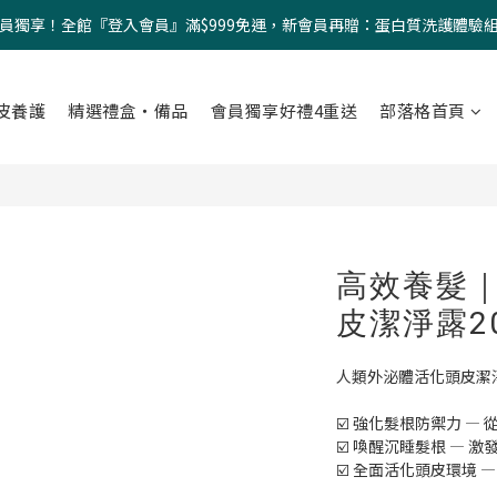
員獨享！全館『登入會員』滿$999免運，新會員再贈：蛋白質洗護體驗
皮養護
精選禮盒・備品
會員獨享好禮4重送
部落格首頁
高效養髮
皮潔淨露20
人類外泌體活化頭皮潔淨
☑️ 強化髮根防禦力 
☑️ 喚醒沉睡髮根 —
☑️ 全面活化頭皮環境