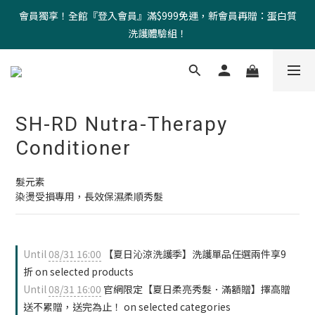
會員獨享！全館『登入會員』滿$999免運，新會員再贈：蛋白質
洗護體驗組！
SH-RD Nutra-Therapy
Conditioner
髮元素 
染燙受損專用，長效保濕柔順秀髮
Until
08/31 16:00
【夏日沁涼洗護季】洗護單品任選兩件享9
折 on selected products
Until
08/31 16:00
官網限定【夏日柔亮秀髮．滿額贈】擇高贈
送不累贈，送完為止！ on selected categories