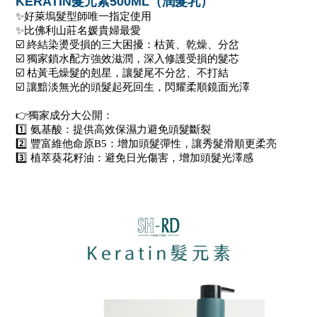
KERATIN
髮元素500ML（潤髮乳）
✨好萊塢髮型師唯一指定使用
✨比佛利山莊名媛貴婦最愛
☑️ 終結染燙受損的三大困擾：枯黃、乾燥、分岔
☑️ 獨家鎖水配方強效滋潤，深入修護受損的髮芯
☑️ 枯黃毛燥髮的剋星，讓髮尾不分岔、不打結
☑️ 讓黯淡無光的頭髮起死回生，閃耀柔順鏡面光澤
👉獨家成分大公開：  
1️⃣ 氨基酸：提供高效保濕力避免頭髮斷裂 
2️⃣ 豐富維他命原B5：增加頭髮彈性，讓秀髮滑順更柔亮
3️⃣ 植
萃
葵花籽油：避免日光傷害，增加頭髮光澤感