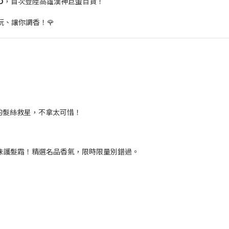
D
，首次登陸高雄漢神巨蛋百貨！
、讓你調香！🌹
差評的髮絲救星，不拿太可惜！
香味護髮霜！精選名品香氣，限時限量別錯過。
！