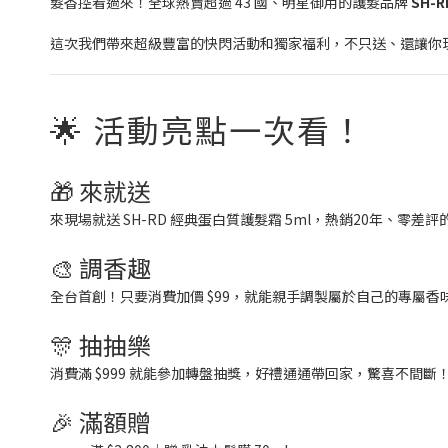
髮香控看過來！全球熱賣超過 43 國、明星御用的護髮品牌
SH-R
這次我們帶來超級豐富的快閃活動和獨家福利，不只送、還讓你玩
🌟 活動亮點一次看！
🎁 來就送
來現場就送 SH-RD 經典蛋白質護髮霜 5ml，熱銷20年、零
🎨 調香趣
全台首創！只要消費加價 $99，就能親手調製屬於自己的專屬
🎊 抽抽樂
消費滿 $999 就能參加轉盤抽獎，好禮通通帶回家，驚喜不間斷
🎉 滿額贈