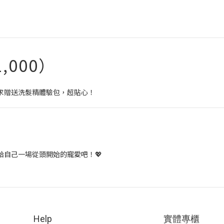
1,000）
求贈送洗髮精體驗包，超貼心！
自己一場從頭開始的寵愛吧！💖
Help
實體專櫃