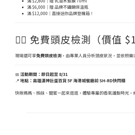
滿 $2,800｜贈 乳油木髮膜 70ml
滿 $6,000｜贈 品牌不鏽鋼保溫瓶
滿 $12,000｜直接送你品牌登機箱！
🧖‍♀️ 免費頭皮檢測（價值 $
現場還可享
免費頭皮檢測
，由專業人員分析頭皮狀況，並依照需
📅
活動期間：即日起至 8/31
📍
地點：高雄漢神巨蛋百貨 5F 海港城餐廳前 SH-RD快閃櫃
快揪媽媽、姊妹、閨蜜一起來逛逛，體驗專屬的香氣護髮時光，給