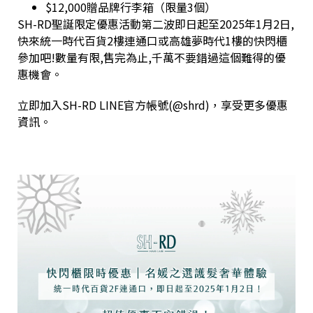
$12,000贈品牌行李箱（限量3個）
SH-RD聖誕限定優惠活動第二波即日起至2025年1月2日,
快來統一時代百貨2樓連通口或高雄夢時代1樓的快閃櫃
參加吧!數量有限,售完為止,千萬不要錯過這個難得的優
惠機會。
立即加入SH-RD LINE官方帳號(@shrd)，享受更多優惠
資訊。