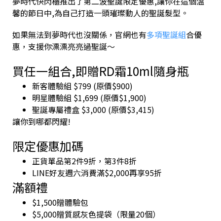
夢時代快閃櫃推出了第二波聖誕限定優惠,讓你在這個溫
馨的節日中,為自己打造一頭璀璨動人的聖誕髮型。
如果無法到夢時代也沒關係，官網也有
多項聖誕組
合優
惠，支援你漂漂亮亮過聖誕～
買任一組合,即贈RD霜10ml隨身瓶
新客體驗組 $799 (原價$900)
明星體驗組 $1,699 (原價$1,900)
聖誕專屬禮盒 $3,000 (原價$3,415)
讓你到哪都閃耀!
限定優惠加碼
正貨單品第2件9折，第3件8折
LINE好友週六消費滿$2,000再享95折
滿額禮
$1,500贈體驗包
$5,000贈質感灰色提袋（限量20個）