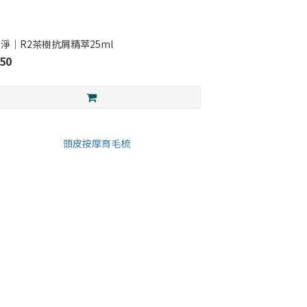
淨｜R2茶樹抗屑精萃25ml
50