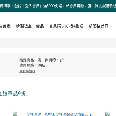
員獨享！全館『登入會員』滿$999免運，新會員再贈：蛋白質洗護體驗
皮養護
精選禮盒・備品
會員獨享好禮4重送
部落格首頁
指定商品：滿 1 件 即享 9 折
適用通路：
網店
條款與細則
全館單品9折」