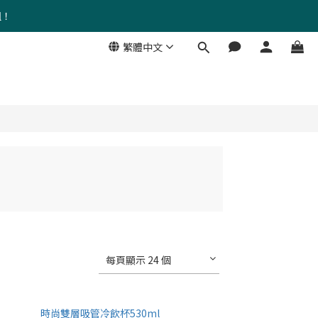
組！
繁體中文
每頁顯示 24 個