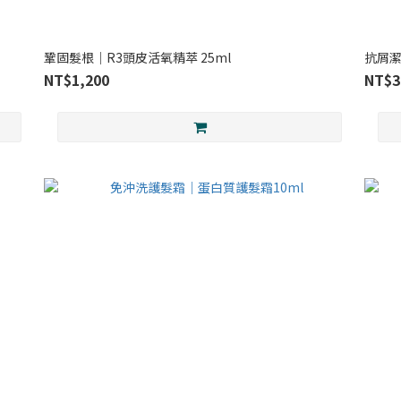
鞏固髮根｜R3頭皮活氧精萃 25ml
抗屑潔
NT$1,200
NT$3