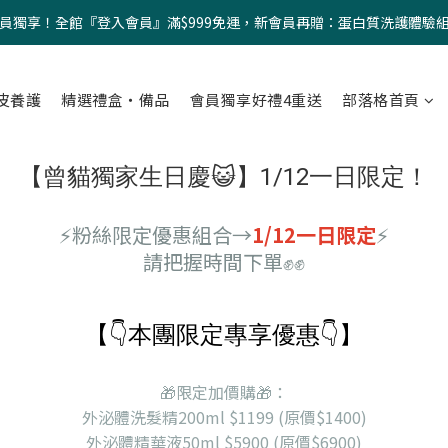
員獨享！全館『登入會員』滿$999免運，新會員再贈：蛋白質洗護體驗
皮養護
精選禮盒・備品
會員獨享好禮4重送
部落格首頁
【曾貓獨家生日慶😺】1/12一日限定！
⚡️粉絲限定優惠組合→
1/12一日限定
⚡️
請把握時間下單✊✊
【👇本團限定專享優惠👇】
🎁限定加價購🎁：
外泌體洗髮精200ml $1199 (原價$1400)
外泌體精華液50ml $5900 (原價$6900)