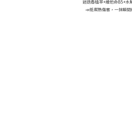
迷迭香植萃+維他命B5+水
📣抵禦熱傷害，一抹瞬間