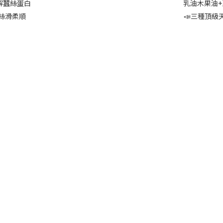
解蠶絲蛋白
乳油木果油+
絲滑柔順
📣三種頂