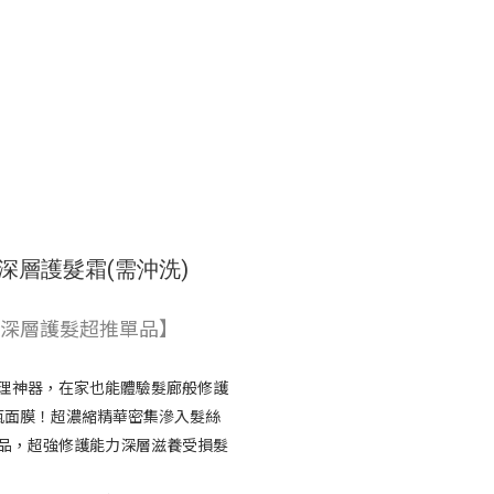
深層護髮霜(需沖洗)
深層護髮超推單品】
理神器，在家也能體驗髮廊般修護
瓶面膜！超濃縮精華密集滲入髮絲
品，超強修護能力深層滋養受損髮