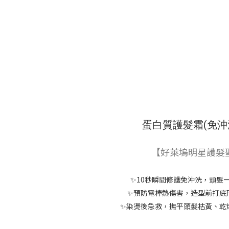
蛋白質護髮霜(免沖
【好萊塢明星護髮
✨10秒瞬間修護免沖洗，頭髮
✨預防電棒熱傷害，造型前打底
✨染燙後急救，撫平頭髮枯黃、乾