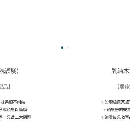
洗護髮)
乳油木
聖品】
【居家
一抹柔順不糾結
✨沙龍級居家護
形成頭髮保護膜
✨頭髮敷的安
燥、分岔三大問題
✨染燙後急救聖