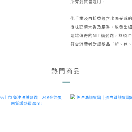
所有髮質皆適用。
佛手柑及白松香蘊含出陽光感
後味延續木香及麝香，散發出
這罐傳奇的MIT護髮霜，無須
符合消費者對護髮品「新、速
熱門商品