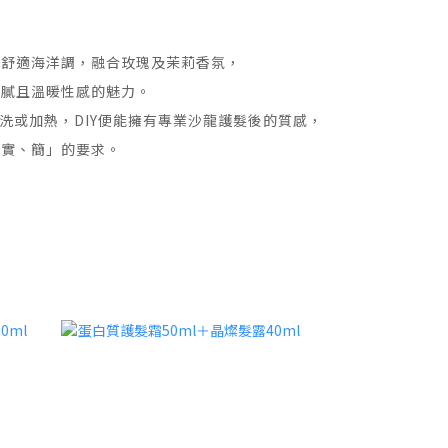
的舒適海洋調，融合玫瑰及茉莉香氛，
細膩且溫暖性感的魅力。
沖洗或加熱，DIY便能擁有專業沙龍護髮後的質感，
、實、簡」的要求。