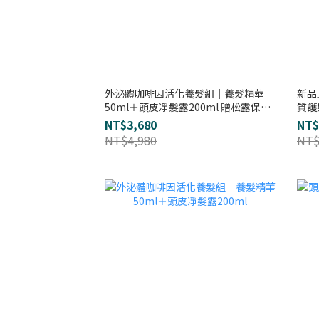
外泌體咖啡因活化養髮組｜養髮精華
新品
50ml＋頭皮凈髮露200ml 贈松露保濕
質護
護髮素200ml
NT$3,680
NT$
NT$4,980
NT$