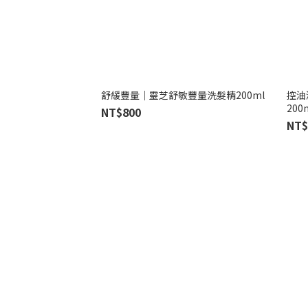
舒緩豐量｜靈芝舒敏豐量洗髮精200ml
控油
200
NT$800
NT$