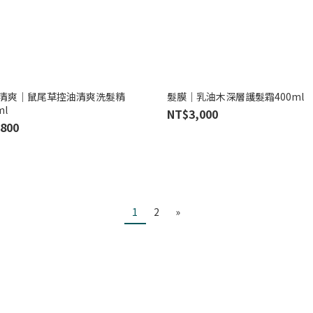
清爽｜鼠尾草控油清爽洗髮精
髮膜｜乳油木深層護髮霜400ml
ml
NT$3,000
800
1
2
»