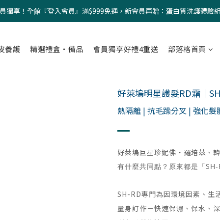
員獨享！全館『登入會員』滿$999免運，新會員再贈：蛋白質洗護體驗
皮養護
精選禮盒・備品
會員獨享好禮4重送
部落格首頁
好萊塢明星護髮RD霜｜SH
熱隔離 | 抗毛躁分叉 | 強化髮體
好萊塢巨星珍妮佛‧羅培茲、
有什麼共同點？原來都是「SH
SH-RD專門為因環境因素、
量身訂作－快速保濕、保水、