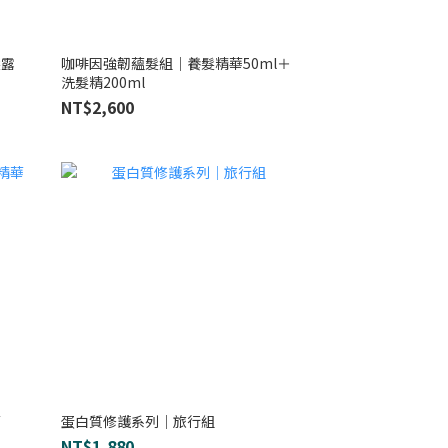
髮露
咖啡因強韌蘊髮組｜養髮精華50ml＋
洗髮精200ml
NT$2,600
華
蛋白質修護系列｜旅行組
NT$1,880