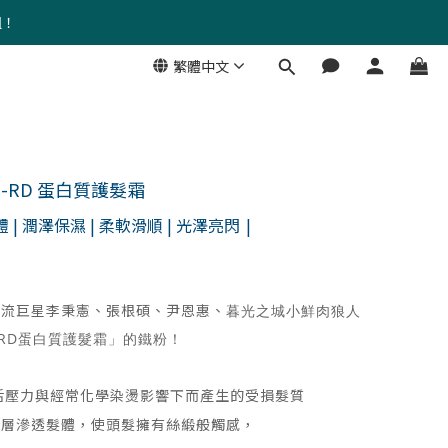
組！
繁體中文
-RD 蛋白質護髮霜
 | 潤澤保濕 | 柔軟滑順 | 光澤亮閃
|
韓流巨星李秉憲、張根碩、尹恩惠、
暮光之城小鮮肉狼人
-RD蛋白質護髮霜」的鐵粉！
生活壓力與經常化學染燙影響下而產生的受損髮質
深層滲透髮體，使頭髮擁有絲緞般觸感，