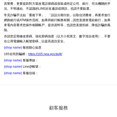
高警覺，更要提防對方竄改電話號碼或假裝成特定公司、銀行、司法機關的手
法。不明連結、不認識的LINE好友邀請或簡訊，也請不要點選。
常見詐騙手法如「重複下單」、「誤設分期付款」以取信消費者，再要求進行
網路銀行或ATM操作流程。如果與銀行帳務有關，請您直接致電給銀行，如果
來電內容要求您操作相關帳戶、提供資料等，也請您直接拒絕，降低詐騙的風
險。
亦請您定期修改密碼、強化密碼強度（以大小寫英文、數字混合使用）、不要
在公用電腦輸入帳號密碼，以提高資訊安全。
{shop name}
敬祝順心如意
165全民防騙網：
https://165.npa.gov.tw/#/
{shop name}
客服專線：
{shop name}
Line@帳號：
{shop name}
客服信箱：
顧客服務