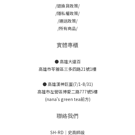
/退換貨政策/
/隱私權政策/
/運送政策/
/所有商品/
實體專櫃
● 高雄大遠百
高雄市苓雅區三多四路21號1樓
● 高雄漢神巨蛋(7/1-8/31)
高雄市左營區博愛二路777號5樓
(nana's green tea前方)
聯絡我們
SH-RD｜史高師設