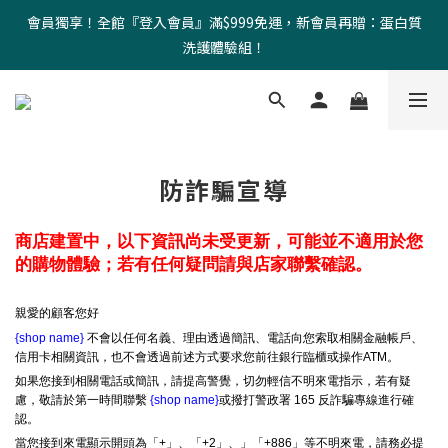
會員獨享！全館『登入會員』滿$999免運，新會員再贈：蛋白質
洗護體驗組！
防詐騙宣導
商店建置中，以下資訊尚未受更新，可能並不適用於您
的購物體驗；若有任何疑問請與店家聯繫確認。
親愛的顧客您好
{shop name}
不會以任何名義、理由透過簡訊、電話向您索取相關金融帳戶、
信用卡相關資訊，也不會透過前述方式要求您前往銀行臨櫃或操作ATM。
如果您接到相關電話或簡訊，請提高警覺，切勿輕信不明來電指示，若有疑
慮，敬請於第一時間聯繫
{shop name}
或撥打警政署 165 反詐騙專線進行確
認。
當您接到來電顯示開頭為「+」、「+2」、」「+886」等不明來電，請務必提